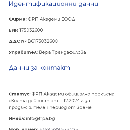
Идентификационни данни
Фирма:
ФРП Академи ЕООД
ЕИК
175032600
ДДС №
BG175032600
Управител:
Вера Трендафилова
Данни за контакт
Статус:
ФРП Академи официално прекъсна
своята дейност от 11.12.2024 г. за
продължителен период от време
Имейл
: info@frpa.bg
Моб. номер:
+359
899 523 775