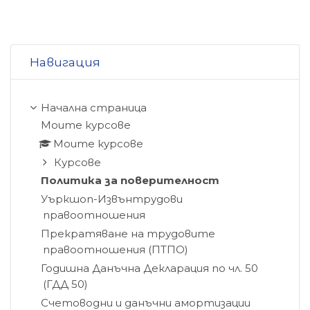
Прескочи Навигация
Навигация
Начална страница
Моите курсове
Моите курсове
Курсове
Политика за поверителност
Уъркшоп-Извънтрудови
правоотношения
Прекратяване на трудовите
правоотношения (ПТПО)
Годишна Данъчна Декларация по чл. 50
(ГДД 50)
Счетоводни и данъчни амортизации