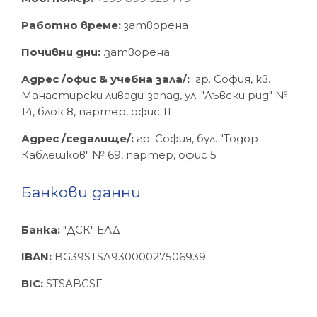
Работно време:
затворена
Почивни дни:
.
затворена
Адрес /офис & учебна зала/:
гр. София, кв.
Манастирски ливади-запад, ул. "Лъвски рид" №
14, блок 8, партер, офис 11
Адрес /седалище/:
гр. София, бул. "Тодор
Каблешков" № 69, партер, офис 5
Банкови данни
Банка:
"ДСК" ЕАД
IBAN:
BG39STSA93000027506939
BIC:
STSABGSF