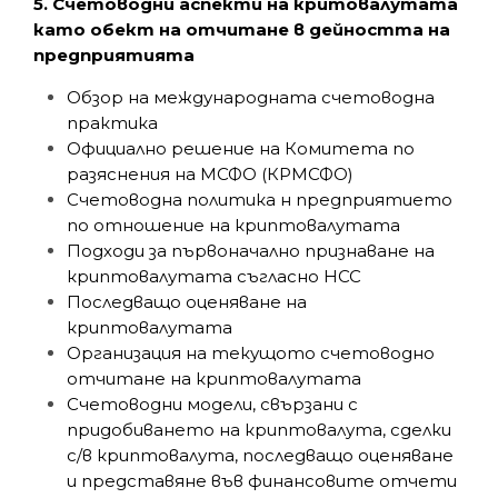
5. Счетоводни аспекти на критовалутата
като обект на отчитане в дейността на
предприятията
Обзор на международната счетоводна
практика
Официално решение на Комитета по
разяснения на МСФО (КРМСФО)
Счетоводна политика н предприятието
по отношение на криптовалутата
Подходи за първоначално признаване на
криптовалутата съгласно НСС
Последващо оценяване на
криптовалутата
Организация на текущото счетоводно
отчитане на криптовалутата
Счетоводни модели, свързани с
придобиването на криптовалута, сделки
с/в криптовалута, последващо оценяване
и представяне във финансовите отчети