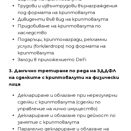
Трудови и извънтрудови възнаграждения
под формата на криптовалута
Дивиденти във вид на криптовалута
Придобиване на криптовалута по
наследство
Подаръци, криптонагради, рекламни
услуги (fork/airdrops) под формата на
криптовалута.
Залози в приложението DeFi
3. Данъчно третиране по реда на ЗДДФЛ
на сделките с криптовалути на физически
лица
Деклариране и облагане при нерегулярни
сделки с криптовалута (сделки по
управление на лично имущество)
Деклариране и облагане при дейност по
занятие с криптовалута
Паралелно деклариране и облагане на