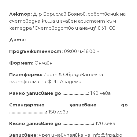
Лектор:
Д-р Борислав Боянов, собственик на
счетоводна къща и главен асистент към
катедра "Счетоводство и анализ" в УНСС
Дата:
..........................................
Продължителност:
09:00 ч.-16:00 ч.
Формат:
Онлайн
Платформи:
Zoom & Oбразователна
платформа на ФРП Академи
Ранно записване до .....................:
140 лева
Стандартно записване до
..............................:
150 лева
Късно записване до .........................:
170 лева
Записване:
чрез имейл заявка на Info@frpa.bg