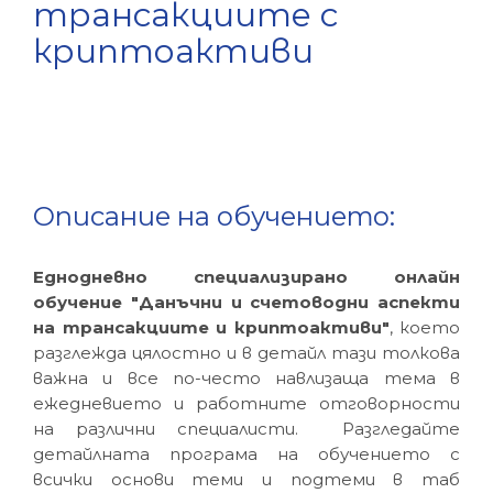
трансакциите с
криптоактиви
Описание на обучението:
Еднодневно специализирано онлайн
обучение "Данъчни и счетоводни аспекти
на трансакциите и криптоактиви"
, което
разглежда цялостно и в детайл тази толкова
важна и все по-често навлизаща тема в
ежедневието и работните отговорности
на различни специалисти. Разгледайте
детайлната програма на обучението с
всички основи теми и подтеми в таб