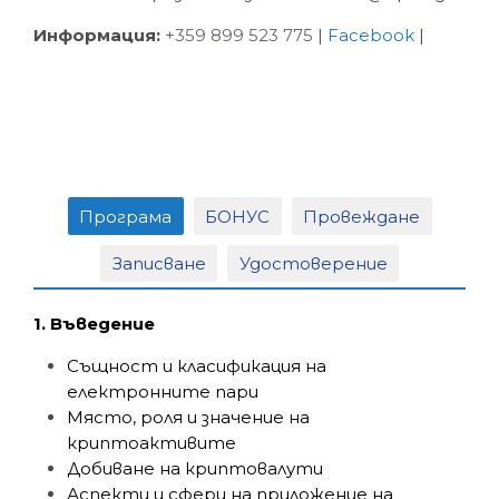
И
нформация:
+359
899 523 775
|
Facebook
|
Програма
БОНУС
Провеждане
Записване
Удостоверение
1. Въведение
Същност и класификация на
електронните пари
Място, роля и значение на
криптоактивите
Добиване на криптовалути
Аспекти и сфери на приложение на