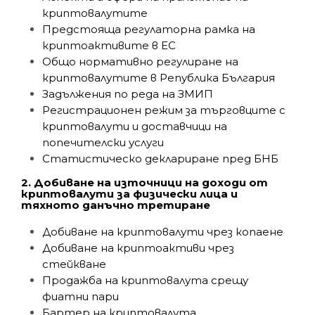
криптовалутите
Предстояща регулаторна рамка на
криптоактивите в ЕС
Общо нормативно регулиране на
криптовалутите в Република България
Задължения по реда на ЗМИП
Регистрационен режим за търговците с
криптовалути и доставчици на
попечителски услуги
Статистическо деклариране пред БНБ
2. Добиване на източници на доходи от
криптовалути за физически лица и
тяхното данъчно третиране
Добиване на криптовалути чрез копаене
Добиване на криптоактиви чрез
стейкване
Продажба на криптовалута срещу
фиатни пари
Бартер на криптовалута