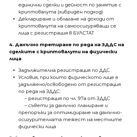
единични сделки и дейност по занятие с
криптовалута (хибриден подход)
Деклариране и облагане на доходи от
криптовалута на самоосигуряващи се
лица с регистрация в БУЛСТАТ
4. Данъчно третиране по реда на ЗДДС на
сделките с криптовалути на физически
лица
Задължителна регистрация по ДДС
Условия, при които физическото лице е
задължено/освободено от регистрация
по реда на ЗДДС:
– регистрация по чл. 97а от ЗДДС
– съвети за данъчно планиране и
препоръки за оптимизиране на данъчно-
осигурителната тежест на местните
физически лица