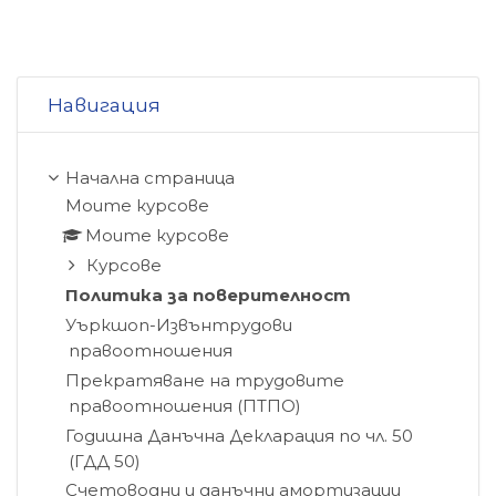
Прескочи Навигация
Навигация
Начална страница
Моите курсове
Моите курсове
Курсове
Политика за поверителност
Уъркшоп-Извънтрудови
правоотношения
Прекратяване на трудовите
правоотношения (ПТПО)
Годишна Данъчна Декларация по чл. 50
(ГДД 50)
Счетоводни и данъчни амортизации